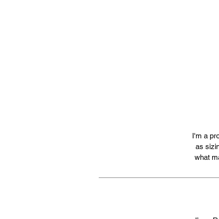
I'm a pr
as sizi
what ma