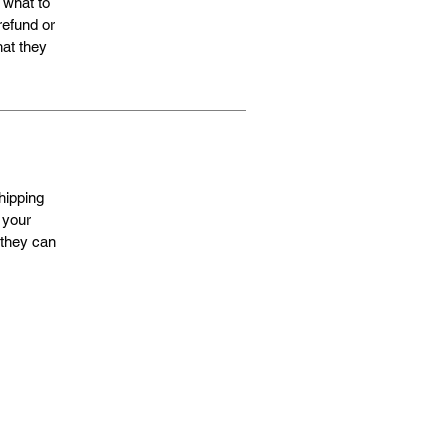
 what to
refund or
hat they
hipping
 your
 they can