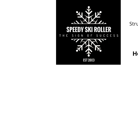
Str
H