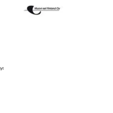
tyt
rip
us