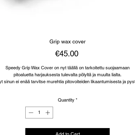
Grip wax cover
Price
€45.00
Speedy Grip Wax Cover on nyt täällä on tarkoitettu suojaamaan
pitoaluetta harjauksesta tulevalta pölyltä ja muulta lialta.
t sinun ei enää tarvitse murehtia pitovoiteiden likaantumisesta ja pys
oletta viimeistelemään luistopintoja pitovoitelun jälkeenkin. Speedy G
Wax Cover on nopea ja helppo kiinnittää sekä irrottaa eikä aikaa kulu
Quantity
*
teippien kanssa värkkäämiseen.
Speedy Grip Wax Cover on suunniteltu yhteistyössä Suomen
iihtomaajoukkueen huoltoryhmän kanssa ja nyt sinulla on mahdollisu
päästä hyötymään tästä ammattikäyttöön suunnitellusta
pitovoidesuojasta.
Add to Cart