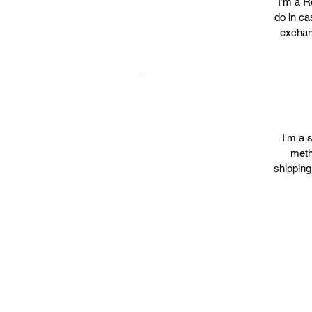
I’m a R
do in ca
exchang
I'm a 
meth
shipping