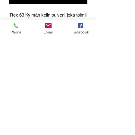
Rex 63 Kylmän kelin pulveri, joka toimii
hienosti myös pikkupakkasilla kun lumi
on hienojakoista. Sisältää grafiittia.
Phone
Email
Facebook
Rex 63 for cold and dry snow. Contains
graphite.
Contacts:
Muovi-Set Finland Oy
Kumisevantie 460
85800 Haapajärvi
Finland
markku.salmela@muovi-set.fi
+358 50 441 5233