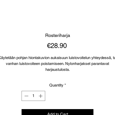
Rosteriharja
Price
€28.90
Käytetään pohjan hiontakuvion aukaisuun luistovoitelun yhteydessä, ta
vanhan luistovoiteen poistamiseen. Nylonharjakset parantavat
harjaustulosta.
Quantity
*
Add to Cart