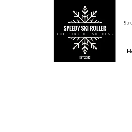
Str
H