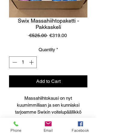
Swix Massahiihtopaketti -
Pakkaskeli
Regular
Sale
 €525.00 
€319.00
Price
Price
Quantity
*
Add to Cart
Massahiihtokausi on nyt
kuumimmillaan ja sen kunniaksi
tarjoamme Swixin voitelupäällikkö
Teemu Mäkisen suunnitteleman
Massahiihto voidepaketin pakkaskeliin
Phone
Email
Facebook
huikeaan tarjoushintaan 319 € (ovh. 525